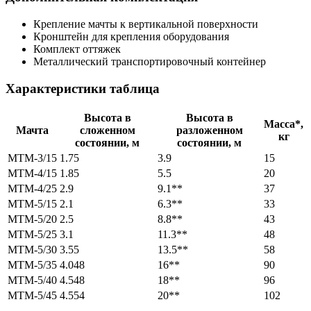
Крепление мачты к вертикальной поверхности
Кронштейн для крепления оборудования
Комплект оттяжек
Металлический транспортировочный контейнер
Характеристики таблица
Высота в
Высота в
Масса*,
Мачта
сложенном
разложенном
кг
состоянии, м
состоянии, м
МТМ-3/15
1.75
3.9
15
МТМ-4/15
1.85
5.5
20
МТМ-4/25
2.9
9.1**
37
МТМ-5/15
2.1
6.3**
33
МТМ-5/20
2.5
8.8**
43
МТМ-5/25
3.1
11.3**
48
МТМ-5/30
3.55
13.5**
58
МТМ-5/35
4.048
16**
90
МТМ-5/40
4.548
18**
96
МТМ-5/45
4.554
20**
102