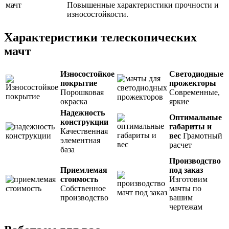
Повышенные характеристики прочности и
износостойкости.
Характеристики телескопических
мачт
Износостойкое
Светодиодные
покрытие
прожекторы
Порошковая
Современные,
окраска
яркие
Надежность
Оптимальные
конструкции
габариты и
Качественная
вес
Грамотный
элементная
расчет
база
Производство
Приемлемая
под заказ
стоимость
Изготовим
Собственное
мачты по
производство
вашим
чертежам